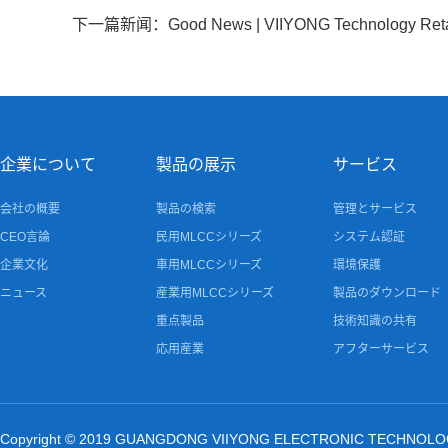
下一篇新闻：Good News | VIIYONG Technology Retains T
企業について
製品の展示
サービス
会社の概要
製品の検索
管理とサービス
CEO言論
民用MLCCシリーズ
システム認証
企業文化
車用MLCCシリーズ
環境保護
ニュース
産業用MLCCシリーズ
製品のダウンロード
重点製品
技術知識の共有
応用産業
アフターサービス
Copyright © 2019 GUANGDONG VIIYONG ELECTRONIC TECHNOLOGY CO