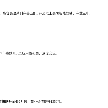
高压平台，高容高温系列完美匹配L2+及以上高阶智能驾驶、车载三电
同与高端MLCC应用趋势展开深度交流。
7年将跃升至430万颗
，商业价值提升1350%。