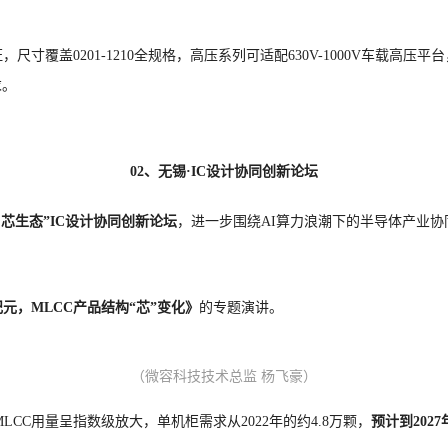
证，尺寸覆盖0201-1210全规格，高压系列可适配630V-1000V车载
求。
02、无锡·IC设计协同创新论坛
破局·芯生态”IC设计协同创新论坛
，进一步围绕AI算力浪潮下的半导体产业协
”纪元，MLCC产品结构“芯”变化》
的专题演讲。
（微容科技技术总监 杨飞豪）
LCC用量呈指数级放大，单机柜需求从2022年的约4.8万颗，
预计到202