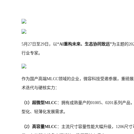
5月27日至29日，以
“AI重构未来、生态协同致远”
为主题的2
行业专家。
作为国产高端MLCC领域的企业，微容科技受邀参展，重磅
术迭代与硬核实力：
（1）超微型MLCC
：拥有成熟量产的01005、0201系列
型化、轻薄化发展需求。
（2）高容量MLCC
：主流尺寸容量性能大幅升级，1206尺寸