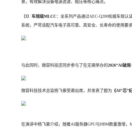
景，有效解决设备电源滤波、稳压等核心痛点。
（3）车规级MLCC
：全系列产品通过AEC-Q200权威车规认
系统，严苛适配汽车电子高可靠、高安全、长寿命的使用要
与此同时，微容科技还同步参与了在无锡举办的
2026“AI
微容科技技术总监杨飞豪受邀出席，并发表了题为
《AI“芯
在演讲中杨飞豪介绍，随着AI服务器GPU与HBM数量激增，M