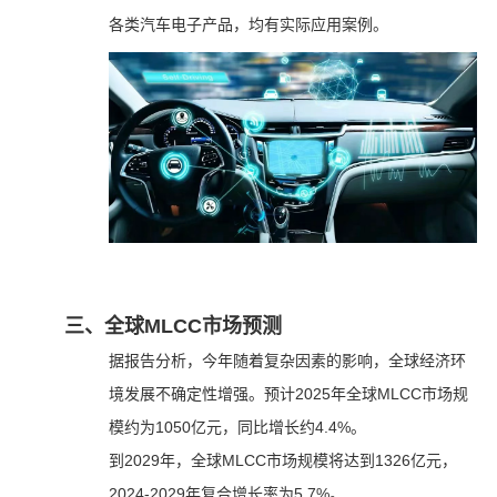
各类汽车电子产品，均有实际应用案例。
三、全球MLCC市场预测
据报告分析，今年随着复杂因素的影响，全球经济环
境发展不确定性增强。预计2025年全球MLCC市场规
模约为1050亿元，同比增长约4.4%。
到2029年，全球MLCC市场规模将达到1326亿元，
2024-2029年复合增长率为5.7%。