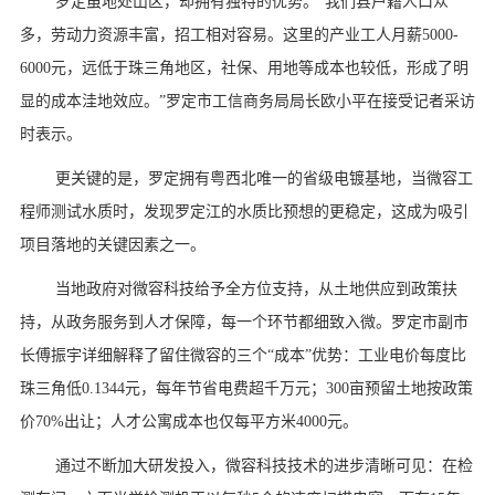
罗定虽地处山区，却拥有独特的优势。“我们县户籍人口众
多，劳动力资源丰富，招工相对容易。这里的产业工人月薪5000-
6000元，远低于珠三角地区，社保、用地等成本也较低，形成了明
显的成本洼地效应。”罗定市工信商务局局长欧小平在接受记者采访
时表示。
更关键的是，罗定拥有粤西北唯一的省级电镀基地，当微容工
程师测试水质时，发现罗定江的水质比预想的更稳定，这成为吸引
项目落地的关键因素之一。
当地政府对微容科技给予全方位支持，从土地供应到政策扶
持，从政务服务到人才保障，每一个环节都细致入微。罗定市副市
长傅振宇详细解释了留住微容的三个“成本”优势：工业电价每度比
珠三角低0.1344元，每年节省电费超千万元；300亩预留土地按政策
价70%出让；人才公寓成本也仅每平方米4000元。
通过不断加大研发投入，微容科技技术的进步清晰可见：在检