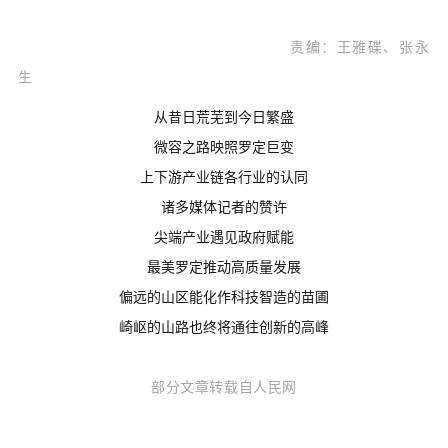
责编：王雅碟、张永
生
从昔日荒芜到今日繁盛
微容之路映照罗定巨变
上下游产业链各行业的认同
诸多媒体记者的赞许
尖端产业遇见政府赋能
最美罗定推动高质量发展
偏远的山区能化作科技智造的苗圃
崎岖的山路也终将通往创新的高峰
部分文章转载自人民网