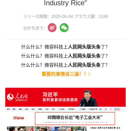
Industry Rice"
リリース時間：2025-06-04 ブラウズ量：1249
分かち合う：
什么什么？微容科技上
人民网头版头条
了？
什么什么？微容科技上
人民网头版头条
了？
什么什么？微容科技上
人民网头版头条
了？
重要的事情说三遍！！!