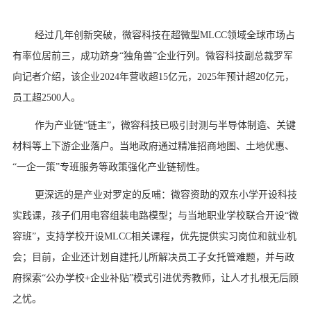
经过几年创新突破，微容科技在超微型MLCC领域全球市场占
有率位居前三，成功跻身“独角兽”企业行列。微容科技副总裁罗军
向记者介绍，该企业2024年营收超15亿元，2025年预计超20亿元，
员工超2500人。
作为产业链“链主”，微容科技已吸引封测与半导体制造、关键
材料等上下游企业落户。当地政府通过精准招商地图、土地优惠、
“一企一策”专班服务等政策强化产业链韧性。
更深远的是产业对罗定的反哺：微容资助的双东小学开设科技
实践课，孩子们用电容组装电路模型；与当地职业学校联合开设“微
容班”，支持学校开设MLCC相关课程，优先提供实习岗位和就业机
会；目前，企业还计划自建托儿所解决员工子女托管难题，并与政
府探索“公办学校+企业补贴”模式引进优秀教师，让人才扎根无后顾
之忧。