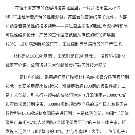
在位于罗定市的微容科技实验室里，一片片指甲盖大小的
MLCC正经历着严苛的性能测试。这些看似普通的电子元件，内部
却蕴含着突破性的技术创新——通过自主研发的超细陶瓷材料和高
可靠性结构设计，产品的工作温度范围从传统的85℃扩展至
125℃，成功满足新能源汽车、工业控制等高端场景的严苛需求。
“材料是MLCC的‘基因’，工艺则是它的‘灵魂’。”微容科技副总
裁罗军介绍，公司通过三大创新维度打破国外技术壁垒。
一是材料创新，采用超细晶粒陶瓷材料和纳米级介质薄膜印刷
技术，实现单层厚度仅1微米、堆叠层数超1000层的极致性能；二
是工艺创新，引入行业领先的快烧辊道炉（升温速率达10000°C/h）
和亚微米级印刷设备，008004规格超微型产品的量产标志着我国在
超微型MLCC领域跻身国际先进行列；三是体系创新，构建“半导体
级生产车间+尖端人才团队+全球化研发平台”的三位一体生态，研
发投入连续4年超过营收的10%，并与华南理工大学、工信部电子五