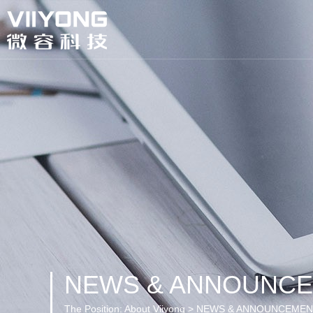
NEWS & ANNOUNC
The Position:
About Viiyong > NEWS & ANNOUNCEME