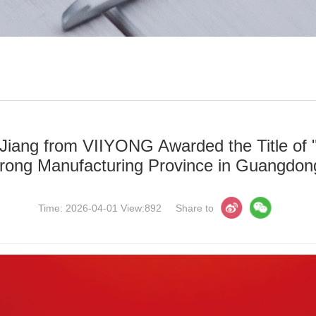
iang from VIIYONG Awarded the Title of "A
rong Manufacturing Province in Guangdon
Time: 2026-04-01 View:892
Share to