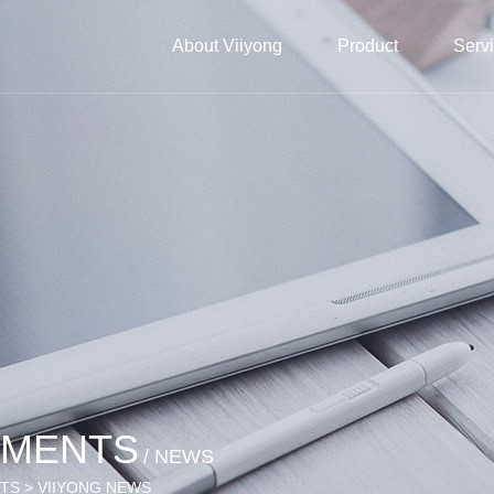
About Viiyong
Product
Serv
EMENTS
/ NEWS
NTS > VIIYONG NEWS