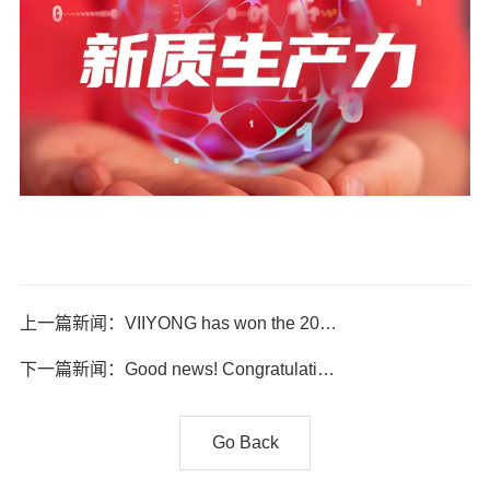
上一篇新闻：VIIYONG has won the 2024 Annual Excellence Award from companies including FiberHome, Transsion, Wingtech, Longcheer, Goertek, SmarterMicro, OnMicro, and Liesheng.
下一篇新闻：Good news! Congratulations to VIIYONG on the list of the Top 500 Manufacturing Enterprises in Guangdong Province in 2024
Go Back