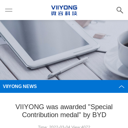
VIIYONG NEWS
VIIYONG was awarded "Special
Contribution medal" by BYD
Time: 2022-03-04 View:4072