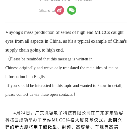
Share to
Viiyong's mass production of series of high end MLCCs caught
eyes from all aspects in China, as it's a typical example of China's
supply chain going to high end.
（
Please be reminded that this message is written in
Chinese
originally
and we've only translated the main idea of major
information into English.
If you should be interested in this topic and wanted to know in detail,
）
please contact us via these open contacts.
4月24日，广东微容电子科技有限公司在广东罗定微容
科技园成功举办了
高端MLCC科技大厦奠基仪式
。
此期兴
建的新大厦将用于超微型、射频、高容量、车规等高端