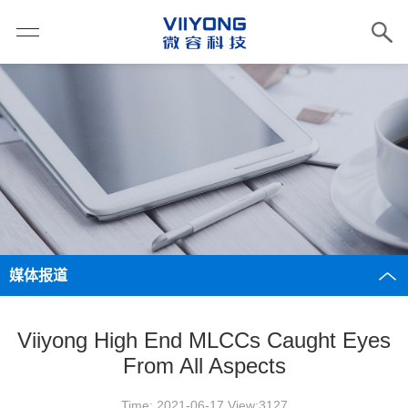
媒体报道
Viiyong High End MLCCs Caught Eyes
From All Aspects
Time: 2021-06-17 View:3127