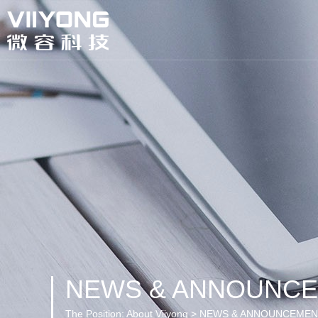
NEWS & ANNOUNC
The Position:
About Viiyong > NEWS & ANNOUNCEME