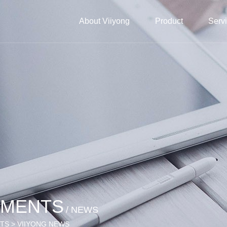
About Viiyong
Product
Serv
EMENTS
/ NEWS
NTS > VIIYONG NEWS