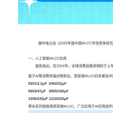
据中电元协《2025年版中国MLCC市场竞争研究
一、人工智能MLCC应用
报告指出，在2024年，全球消费品需求相较于
基于AI等消费终端对微型化、高容值MLCC的多重技
0201/2.2μF 0402/22μF
0603/47μF 0805/100μF
1206/220μF 1210/220μF
等全系列极极限高容值MLCC，广泛应用于AI应用组