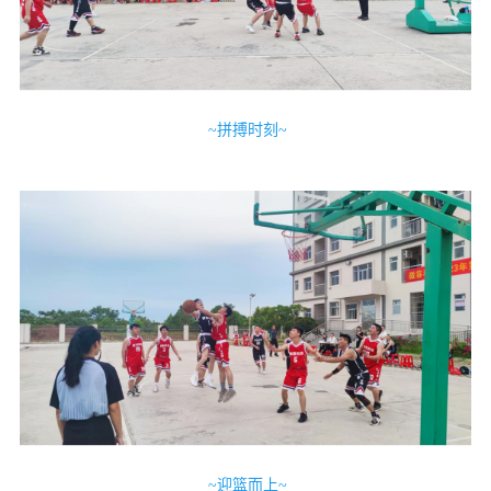
~拼搏时刻~
~迎篮而上~