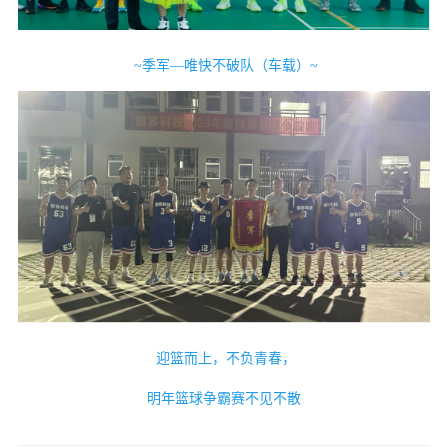
~季军—唯快不破队（车载）~
迎篮而上，不负青春，
明年
篮球争霸赛不见不散