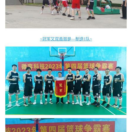
~
冠军
又双叒叕是—制造1队
~