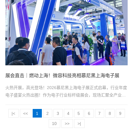
奖”。（左一 微容科技业务区域总监周兴艳）该奖项由深圳市汽车
电子行业协会颁发，...
展会直击｜燃动上海！微容科技亮相慕尼黑上海电子展
火热开展，高光登场！2026慕尼黑上海电子展正式启幕，行业年度
电子盛宴火热出圈！作为电子行业标杆级展会，现场汇聚全产业链
精英，前沿技术与创新产品同台亮相。微容科技携全系列高端
MLCC产品&定制化解决方案重磅亮相，亮相即聚焦全场目光，与
|<
<<
1
2
3
4
5
6
7
8
9
行业同仁共探国产化自主可控新机遇！（微容科技展位N1.617）
10
>>
>|
01、现场实况，客商云集开展首日，N1.617展位人气持续高涨！络
绎不绝的客商、不间断的咨询洽谈，定格超燃展会现场。微容科技