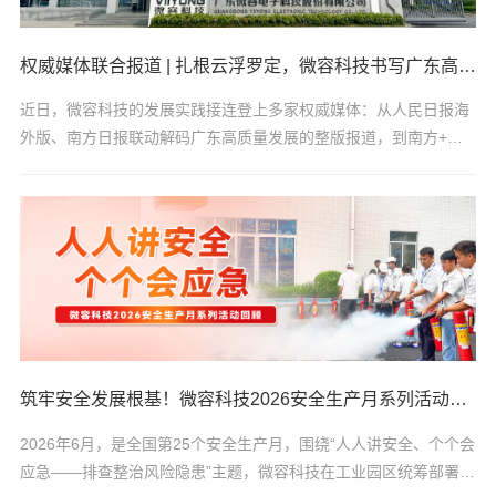
权威媒体联合报道 | 扎根云浮罗定，微容科技书写广东高质量发展
近日，微容科技的发展实践接连登上多家权威媒体：从人民日报海
外版、南方日报联动解码广东高质量发展的整版报道，到南方+、
云浮融媒聚焦罗定打造云浮副中心城市的纵深跟进，多维度关注不
仅是对微容科技深耕高端MLCC领域的肯定，更生动诠释了企业勇
担时代使命，以实干助力国家高质量发展的坚定决心。01、微容科
技成为广东优化营商环境典型样本“十五五”开局之年，人民日报海
外版与南方日报开展联合调研，同步推出整版报道《广东着力激活
改革、开放、创新动力 以实干作答 用实绩交卷》，深度解码广东
高质量发展的生动实践。其中，...
筑牢安全发展根基！微容科技2026安全生产月系列活动回顾
2026年6月，是全国第25个安全生产月，围绕“人人讲安全、个个会
应急——排查整治风险隐患”主题，微容科技在工业园区统筹部署、