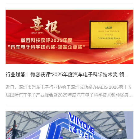
多维发力，以系统化、实战化、全员化安全活动，全面压实安全生
产主体责任，以高标准安全管理护航稳健经营。01思想先行，让安
全理念深植人心 安全之基，重在意识。活动伊始，微容科技便成立
了安全生产月活动领导小组，召开全员动员大会，正式吹响“安全生
产月”集结号。为了让安全理念真正入脑入心，公司摒弃枯燥的说
教，创新宣教形式。在企业微信群，安技办每日推送应急管理部专
题视频，让指尖学习成...
行业赋能｜微容获评“2025年度汽车电子科学技术奖-领军企业奖”
近日，深圳市汽车电子行业协会于深圳成功举办IAEIS 2026第十五
届国际汽车电子产业峰会暨2025年度汽车电子科学技术奖颁奖典
礼。本次盛会汇聚汽车电子全产业链优质主体，聚焦AI智驾创新、
车规器件国产化等关键领域，通过成果复盘、行业交流与权威表
彰，助力产业生态高质量升级。活动现场，凭借在汽车电子领域多
年持续的技术创新突破、严苛的车规品质体系与优异的市场产业贡
献，微容科技成功获评“2025年度汽车电子科学技术奖-领军企业