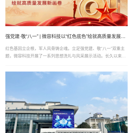
强党建·敬“八一” | 微容科技以“红色底色”绘就高质量发展新画卷
红色基因立企根，军人风骨铸企魂。立足强党建、敬“八一”双重主
题，微容科技开展了一系列思想洗礼与风采展示活动。长久以来，
公司始终将红色底蕴融入企业发展脉络，以党建引领发展方向，以
军匠之力夯实制造根基，让红色底色、匠心精神，成为企业高质量
发展的核心底气。军魂融入匠心在岗位上续写担当新篇在微容科技
的各个岗位，活跃着一批退役军人的身影。褪去军装军魂永存，他
们是园区的“守护者”，用挺拔的身姿护卫着厂区安宁。他们是设备
的“保障者”，用严谨的作风托住园区运转的每一环。他们是服务温
度的“传递者”，风雨兼程，使命...